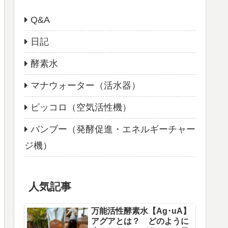
Q&A
日記
酵素水
マナウォーター（活水器）
ピッコロ（空気活性機）
バンブー（発酵促進・エネルギーチャー
ジ機）
人気記事
万能活性酵素水【Ag･uA】
アグアとは？ どのように