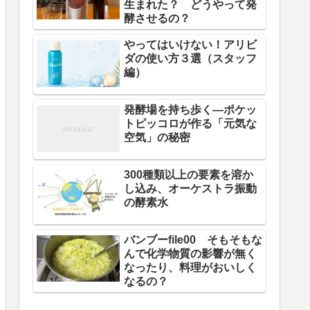
生まれた？ どうやって発
酵させるの？
やってはいけない！アリビ
ダの使い方３選（スタッフ
編）
発酵場を持ち歩く—ポケッ
トピッコロが作る「元気な
空気」の秘密
300種類以上の要素を溶か
し込み、オーケストラ振動
の酵素水
バンブーfile00 そもそもな
んで化学物質の影響が無く
なったり、料理がおいしく
なるの？