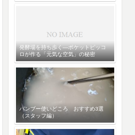
発酵場を持ち歩く—ポケットピッコ
ロが作る「元気な空気」の秘密
バンブー使いどころ おすすめ3選
（スタッフ編）