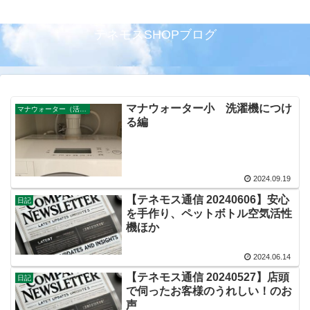
テネモスSHOPブログ
マナウォーター小 洗濯機につけ
マナウォーター（活水器）
る編
2024.09.19
【テネモス通信 20240606】安心
日記
を手作り、ペットボトル空気活性
機ほか
2024.06.14
【テネモス通信 20240527】店頭
日記
で伺ったお客様のうれしい！のお
声