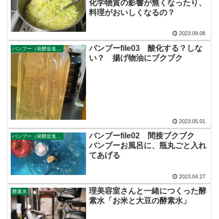
化学物質の影響が無くなったり、
料理がおいしくなるの？
2023.09.08
バンブーfile03 酸化する？しな
バンブー（発酵促進・エネルギーチャージ機）
い？ 揚げ物油にブクブク
2023.05.01
バンブーfile02 間接ブクブク
バンブー（発酵促進・エネルギーチャージ機）
バンブーお風呂に、瓶丸ごと入れ
てあげる
2023.04.27
理美容室さんと一緒につくった酵
酵素水
素水「お米と大豆の酵素水」