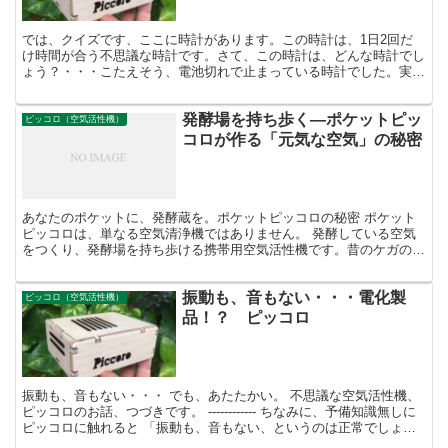
では、クイズです、ここに時計があります。この時計は、1日2回だ
け時間が合う不思議な時計です。さて、この時計は、どんな時計でし
ょう？・・・こたえそう、電池切れで止まっている時計でした。実
は、最近、うれしいことに、事務所の壁掛け時計が、止まって...
発酵場を持ち歩く—ポケットピッ
ピッコロ（空気活性機）
コロが作る「元気な空気」の秘密
あなたのポケットに、発酵蔵を。ポケットピッコロの秘密 ポケット
ピッコロは、単なる空気清浄機ではありません。 発酵している空気
をつくり、発酵場を持ち歩ける携帯用空気活性機です。昔のケガの痛
みが楽になった、睡眠の質が向上したなど、ユーザー様の実...
振動も、音もない・・・電化製
ピッコロ（空気活性機）
品！？ ピッコロ
振動も、音もない・・・ でも、あたたかい。 不思議な空気活性機、
ピッコロのお話、つづきです。 ------------ ちなみに、予備知識無しに
ピッコロに触れると 「振動も、音もない、というのは正常でしょう
か？」 「スイッチはありますか？」...