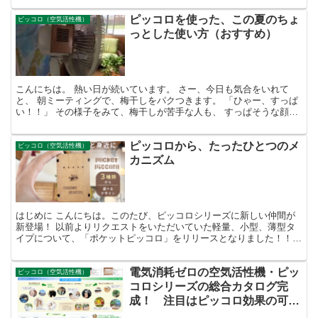
ピッコロを使った、この夏のちょ
ピッコロ（空気活性機）
っとした使い方（おすすめ）
こんにちは。 熱い日が続いています。 さー、今日も気合をいれて
と、 朝ミーティングで、梅干しをパクつきます。 「ひゃー、すっぱ
い！！」 その様子をみて、梅干しが苦手な人も、 すっぱそうな顔を
しています。 おもしろいですね。 想像するだけで、...
ピッコロから、たったひとつのメ
ピッコロ（空気活性機）
カニズム
はじめに こんにちは。このたび、ピッコロシリーズに新しい仲間が
新登場！ 以前よりリクエストをいただいていた軽量、小型、薄型タ
イプについて、「ポケットピッコロ」をリリースとなりました！！
身に着けやすい形で、空気活性機＋触れるものすべてを活性...
電気消耗ゼロの空気活性機・ピッ
ピッコロ（空気活性機）
コロシリーズの総合カタログ完
成！ 注目はピッコロ効果の可視
化