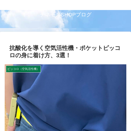
テネモスSHOPブログ
抗酸化を導く空気活性機・ポケットピッコ
ロの身に着け方、3選！
ピッコロ（空気活性機）