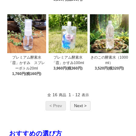
プレミアム酵素水
プレミアム酵素水
きのこの酵素水（1000
「霞」かすみ スプレ
「霞」かすみ100ml
ml）
ーボトル20ml
3,960円(税360円)
3,520円(税320円)
1,760円(税160円)
16
1
12
全
商品
-
表示
< Prev
Next >
おすすめの選び方