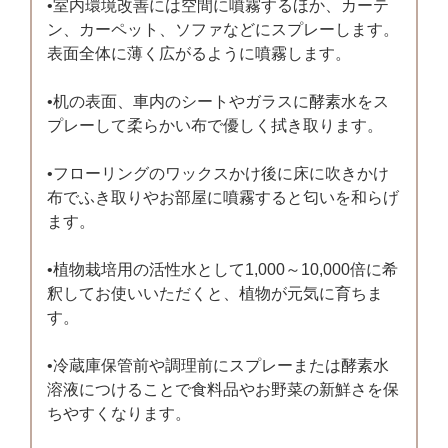
•室内環境改善には空間に噴霧するほか、カーテ
ン、カーペット、ソファなどにスプレーします。
表面全体に薄く広がるように噴霧します。
•机の表面、車内のシートやガラスに酵素水をス
プレーして柔らかい布で優しく拭き取ります。
•フローリングのワックスかけ後に床に吹きかけ
布でふき取りやお部屋に噴霧すると匂いを和らげ
ます。
•植物栽培用の活性水として1,000～10,000倍に希
釈してお使いいただくと、植物が元気に育ちま
す。
•冷蔵庫保管前や調理前にスプレーまたは酵素水
溶液につけることで食料品やお野菜の新鮮さを保
ちやすくなります。