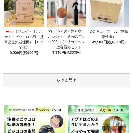
Ag・uAアグア酵素水65
【即出荷・可】ポ
DC キューブ v3（空気
0mlパック＋遮光スプレ
ケットピッコロ木製（携
活性機）
ー200ml (トリガーヘッ
帯用空気活性機）【Ｂ筆
49,500円(税4,500円)
ド)空容器のセット
記体】
3,330円(税303円)
9,900円(税900円)
もっと見る