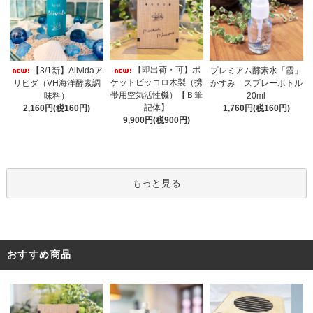
【即出荷・可】ポ
【3/1新】Alividaア
プレミアム酵素水「霞」
ケットピッコロ木製（携
リビダ（VH海洋酵素調
かすみ スプレーボトル
帯用空気活性機）【Ｂ筆
味料）
20ml
記体】
2,160円(税160円)
1,760円(税160円)
9,900円(税900円)
もっと見る
おすすめ商品