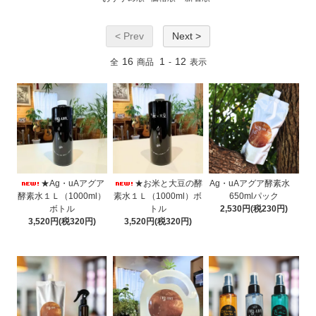
< Prev
Next >
16
1
12
全
商品
-
表示
★Ag・uAアグア
★お米と大豆の酵
Ag・uAアグア酵素水
酵素水１Ｌ（1000ml）
素水１Ｌ（1000ml）ボ
650mlパック
ボトル
トル
2,530円(税230円)
3,520円(税320円)
3,520円(税320円)