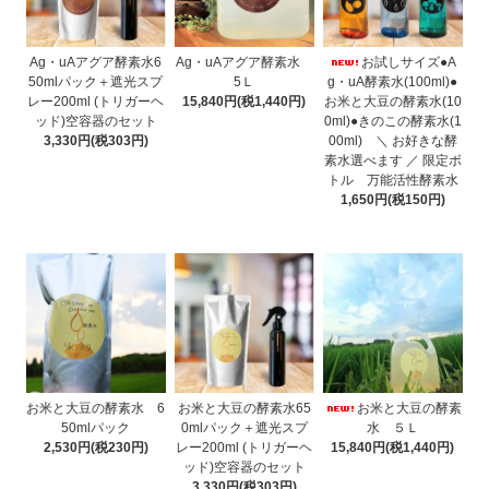
Ag・uAアグア酵素水6
Ag・uAアグア酵素水
お試しサイズ●A
50mlパック＋遮光スプ
5Ｌ
g・uA酵素水(100ml)●
レー200ml (トリガーヘ
15,840円(税1,440円)
お米と大豆の酵素水(10
ッド)空容器のセット
0ml)●きのこの酵素水(1
3,330円(税303円)
00ml) ＼ お好きな酵
素水選べます ／ 限定ボ
トル 万能活性酵素水
1,650円(税150円)
お米と大豆の酵素水 6
お米と大豆の酵素水65
お米と大豆の酵素
50mlパック
0mlパック＋遮光スプ
水 ５Ｌ
2,530円(税230円)
レー200ml (トリガーヘ
15,840円(税1,440円)
ッド)空容器のセット
3,330円(税303円)