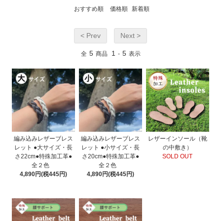
おすすめ順
価格順
新着順
< Prev
Next >
5
1
5
全
商品
-
表示
編み込みレザーブレス
編み込みレザーブレス
レザーインソール（靴
レット ●大サイズ・長
レット ●小サイズ・長
の中敷き）
さ22cm●特殊加工革●
さ20cm●特殊加工革●
SOLD OUT
全２色
全２色
4,890円(税445円)
4,890円(税445円)