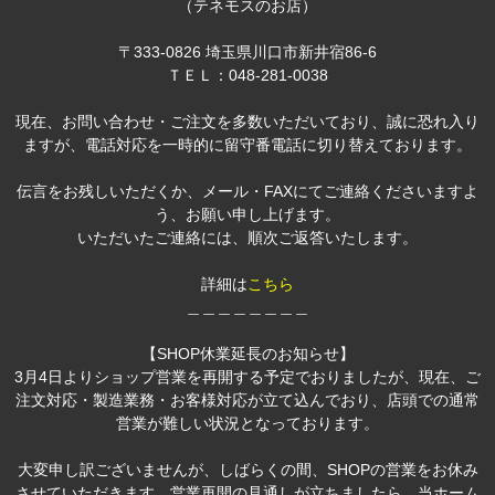
（テネモスのお店）
〒333-0826 埼玉県川口市新井宿86-6
ＴＥＬ：048-281-0038
現在、お問い合わせ・ご注文を多数いただいており、誠に恐れ入り
ますが、電話対応を一時的に留守番電話に切り替えております。
伝言をお残しいただくか、メール・FAXにてご連絡くださいますよ
う、お願い申し上げます。
いただいたご連絡には、順次ご返答いたします。
詳細は
こちら
＿＿＿＿＿＿＿＿
【SHOP休業延長のお知らせ】
3月4日よりショップ営業を再開する予定でおりましたが、現在、ご
注文対応・製造業務・お客様対応が立て込んでおり、店頭での通常
営業が難しい状況となっております。
大変申し訳ございませんが、しばらくの間、SHOPの営業をお休み
させていただきます。営業再開の見通しが立ちましたら、当ホーム