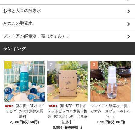
お米と大豆の酵素水
きのこの酵素水
プレミアム酵素水「霞（かすみ）」
ランキング
1
2
3
【即出荷・可】ポ
【3/1新】Alividaア
プレミアム酵素水「霞」
ケットピッコロ木製（携
リビダ（VH海洋酵素調
かすみ スプレーボトル
帯用空気活性機）【Ｂ筆
味料）
20ml
記体】
2,160円(税160円)
1,760円(税160円)
9,900円(税900円)