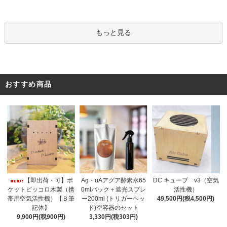
もっと見る
おすすめ商品
Ag・uAアグア酵素水65
【即出荷・可】ポ
DC キューブ v3（空気
0mlパック＋遮光スプレ
ケットピッコロ木製（携
活性機）
ー200ml (トリガーヘッ
帯用空気活性機）【Ｂ筆
49,500円(税4,500円)
ド)空容器のセット
記体】
3,330円(税303円)
9,900円(税900円)