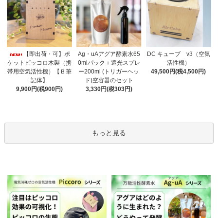
Ag・uAアグア酵素水65
【即出荷・可】ポ
DC キューブ v3（空気
0mlパック＋遮光スプレ
ケットピッコロ木製（携
活性機）
ー200ml (トリガーヘッ
帯用空気活性機）【Ｂ筆
49,500円(税4,500円)
ド)空容器のセット
記体】
3,330円(税303円)
9,900円(税900円)
もっと見る