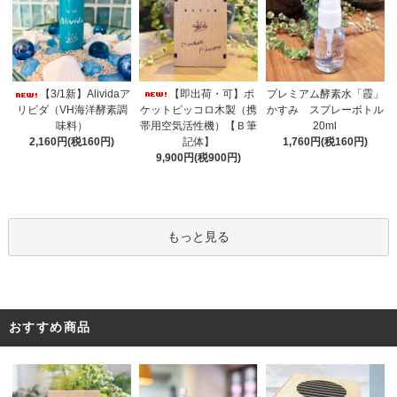
【即出荷・可】ポ
【3/1新】Alividaア
プレミアム酵素水「霞」
ケットピッコロ木製（携
リビダ（VH海洋酵素調
かすみ スプレーボトル
帯用空気活性機）【Ｂ筆
味料）
20ml
記体】
2,160円(税160円)
1,760円(税160円)
9,900円(税900円)
もっと見る
おすすめ商品