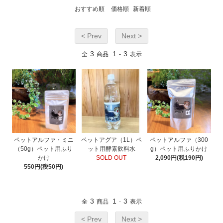
おすすめ順
価格順
新着順
< Prev
Next >
3
1
3
全
商品
-
表示
ペットアルファ・ミニ
ペットアグア（1L）ペ
ペットアルファ（300
（50g）ペット用ふり
ット用酵素飲料水
g）ペット用ふりかけ
かけ
SOLD OUT
2,090円(税190円)
550円(税50円)
3
1
3
全
商品
-
表示
< Prev
Next >