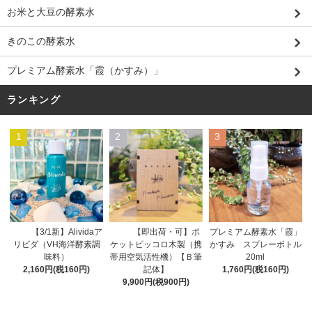
お米と大豆の酵素水
きのこの酵素水
プレミアム酵素水「霞（かすみ）」
ランキング
1
2
3
【即出荷・可】ポ
【3/1新】Alividaア
プレミアム酵素水「霞」
ケットピッコロ木製（携
リビダ（VH海洋酵素調
かすみ スプレーボトル
帯用空気活性機）【Ｂ筆
味料）
20ml
記体】
2,160円(税160円)
1,760円(税160円)
9,900円(税900円)