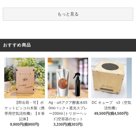
もっと見る
おすすめ商品
Ag・uAアグア酵素水65
【即出荷・可】ポ
DC キューブ v3（空気
0mlパック＋遮光スプレ
ケットピッコロ木製（携
活性機）
ー200ml (トリガーヘッ
帯用空気活性機）【Ｂ筆
49,500円(税4,500円)
ド)空容器のセット
記体】
3,330円(税303円)
9,900円(税900円)