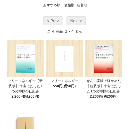
おすすめ順
価格順
新着順
< Prev
Next >
4
1
4
全
商品
-
表示
フリーエネルギー【新
フリーエネルギー
ぜんぶ実験で確かめた
装版】 宇宙にたった1
550円(税50円)
【新装版】宇宙にたっ
つの神様の仕組み
た1つの神様の仕組み
2,200円(税200円)
2,200円(税200円)